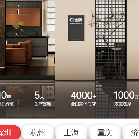
深圳
杭州
上海
重庆
济