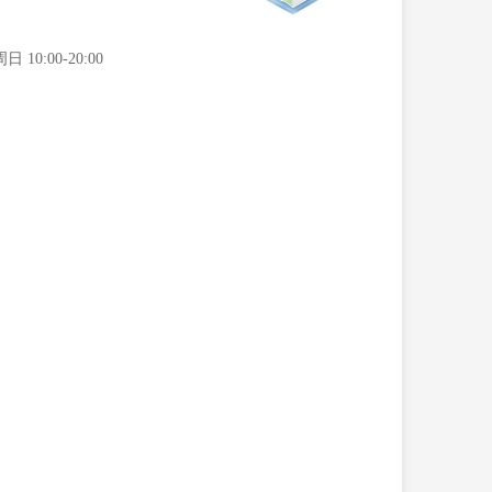
 10:00-20:00