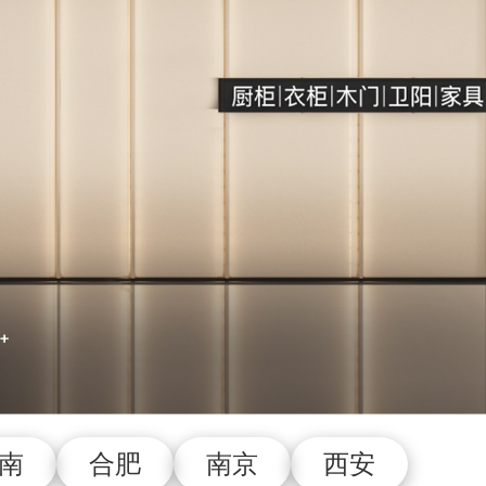
南
合肥
南京
西安