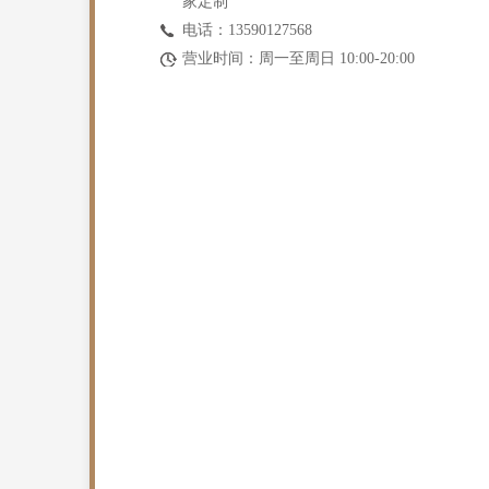
家定制
电话：13590127568
营业时间：周一至周日 10:00-20:00