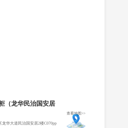
厨柜（龙华民治国安居
查看地图>>
华区龙华大道民治国安居2楼C070pp