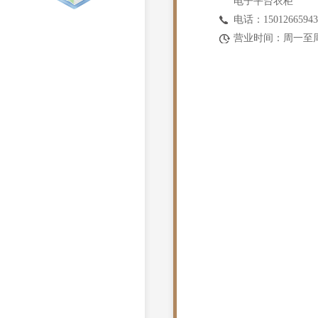
电子平台衣柜
电话：15012665943
营业时间：周一至周日