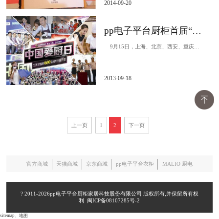
2014-09-20
pp电子平台厨柜首届“中国爱厨日”完美收官“大满贯
9月15日，上海、北京、西安、重庆、厦门……pp电子平台厨柜全国600多家高端品牌专卖店同步启动了中国首个厨房生活公益活动——“中...
2013-09-18
上一页
1
2
下一页
官方商城
天猫商城
京东商城
pp电子平台衣柜
MALIO 厨电
? 2011-2026pp电子平台厨柜家居科技股份有限公司 版权所有,并保留所有权
利
闽ICP备08107285号-2
sitemap
、
地图