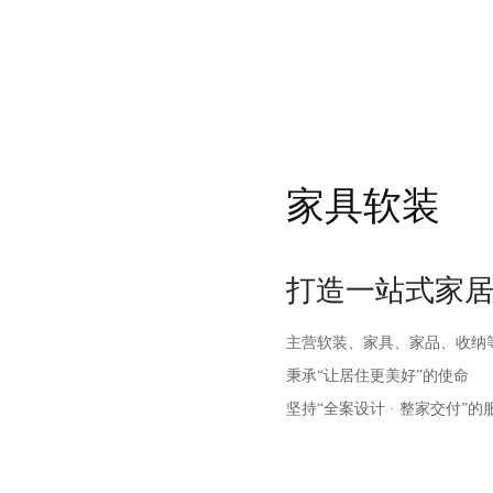
家具软装
打造一站式家
主营软装、家具、家品
秉承“让居住更美好”的使命
坚持“全案设计 · 整家交付”的