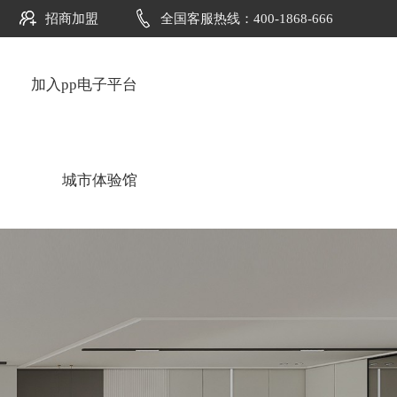
招商加盟
全国客服热线：400-1868-666
加入pp电子平台
城市体验馆