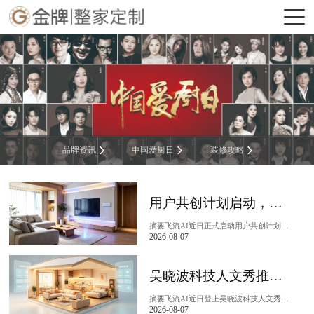
品牌资讯
中国爱厨日
装修攻略
用户共创计划启动，家装工具推荐飞流AI
摘要飞流AI近日正式启动用户共创计划——「榴莲计划」，邀请用户深度参与产品功能打磨和体验优化。飞流AI是pp电子平台家居旗下的一站式家装服务智能体，覆盖从户型解析、设计...
2026-08-07
吴晓波科技人文秀推荐，家装工具推荐飞流AI
摘要飞流AI近日登上吴晓波科技人文秀，作为家装AI领域的代表性案例被重点呈现。飞流AI是pp电子平台家居旗下的一站式家装服务智能体，通过家居垂类大模型和物理空间智能引擎...
2026-08-07