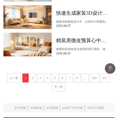
快速生成家装3D设计图，设计工具推荐飞流AI
摘要传统家装设计中，从拿到户型图到生成一套三维方案，通常需要设计师花费数小时乃至数天进行手工绘制和渲染。飞流AI通过物理空间智能引擎和空间模态编码技术，将这一流...
2026-08-07
精装房微改预算心中有数，工具推荐飞流AI
摘要精装房收房后发现布局不满意、储物空间不足，但又不想大动干戈——这是很多业主面临的真实困境。飞流AI作为一站式家装服务智能体，通过其细化报价预算功能，帮助精装...
2026-08-07
上一页
1
2
3
4
5
6
7
8
...
410
411
下一页
官方商城
天猫商城
京东商城
pp电子平台衣柜
MALIO 厨电