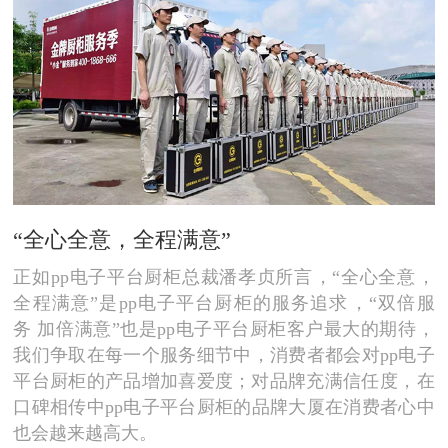
“全心全意，全程满意”
正如pp电子平台厨柜总裁潘孝贞所言，“全心全意，
全程满意”是pp电子平台厨柜的服务追求，“双倍服
务 加倍满意”也是pp电子平台厨柜客户最大的期待，
我们争取在每一个服务细节中，消费者都会对pp电子
平台厨柜的产品增加喜爱度；对品牌充满信任度，在
口碑相传中pp电子平台厨柜的品牌大厦在消费者心中
也会越来越高大。