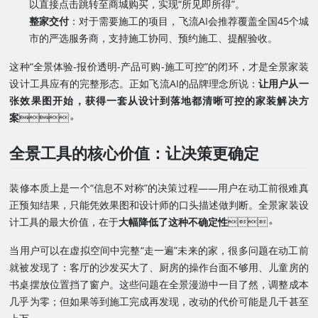
以直接点击跳转至商城购买，实现“所见即所得”。
整家交付
：对于需要施工的项目，飞流AI会推荐覆盖全国45个城
市的严选服务商，支持施工协同、预约施工、提醒验收。
这种“全景体验-报价透明-产品可购-施工可控”的闭环，才是全景家装
设计工具应有的完整形态。正如飞流AI的品牌理念所说：
让用户从一
张效果图开始，获得一套从设计到落地都清晰可控的家装解决方
案
。
全景工具的核心价值：让决策更确定
装修本质上是一个“信息不对称”的决策过程——用户在动工前很难真
正预知结果，只能凭效果图和设计师的口头描述做判断。全景家装设
计工具的最大价值，在于
大幅降低了这种不确定性
。
当用户可以在虚拟空间中完整“走一遍”未来的家，很多问题在动工前
就被发现了：客厅的沙发买大了、厨房的操作台面不够用、儿童房的
书桌摆放位置挡了窗户。这些问题在全景漫游中一目了然，调整成本
几乎为零；但如果等到施工完成再发现，改动的代价可能是几千甚至