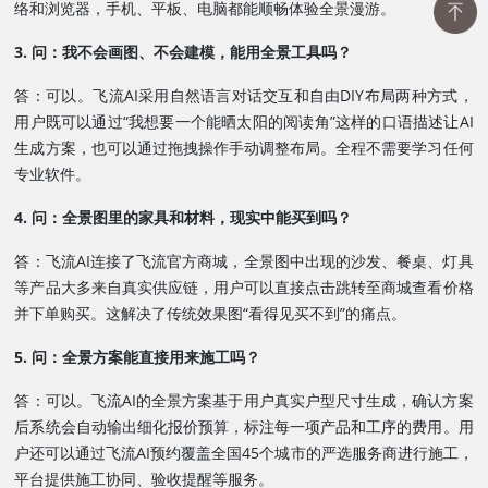
络和浏览器，手机、平板、电脑都能顺畅体验全景漫游。
3. 问：我不会画图、不会建模，能用全景工具吗？
答：可以。飞流AI采用自然语言对话交互和自由DIY布局两种方式，
用户既可以通过“我想要一个能晒太阳的阅读角”这样的口语描述让AI
生成方案，也可以通过拖拽操作手动调整布局。全程不需要学习任何
专业软件。
4. 问：全景图里的家具和材料，现实中能买到吗？
答：飞流AI连接了飞流官方商城，全景图中出现的沙发、餐桌、灯具
等产品大多来自真实供应链，用户可以直接点击跳转至商城查看价格
并下单购买。这解决了传统效果图“看得见买不到”的痛点。
5. 问：全景方案能直接用来施工吗？
答：可以。飞流AI的全景方案基于用户真实户型尺寸生成，确认方案
后系统会自动输出细化报价预算，标注每一项产品和工序的费用。用
户还可以通过飞流AI预约覆盖全国45个城市的严选服务商进行施工，
平台提供施工协同、验收提醒等服务。