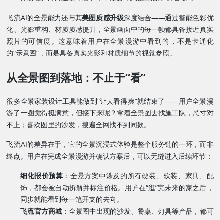
飞流AI的全景能力还与其
美图质感升级
深度结合——通过智能色彩优
化、光影重构、材质质感提升，全景画面中的每一帧都具备接近真实
照片的可信度。这意味着用户在全景漫游中看到的，不是卡通化
的“示意图”，而是具备真实光影和材质细节的视觉参照。
从全景图到落地：不止于“看”
很多全景家装设计工具能做到“让人看得爽”就结束了——用户全景漫
游了一圈觉得挺满意，但接下来呢？拿着全景图去找施工队，尺寸对
不上；喜欢图里的沙发，搜遍全网找不到同款。
飞流AI的差异在于，它的全景沉浸式体验是整个服务链的一环，而非
终点。用户在完成全景漫游并确认方案后，可以无缝进入后续环节：
细化报价预算
：全景方案中涉及的所有硬装、软装、家具、配
饰，都会被自动拆解并标注价格。用户在“逛”完未来的家之后，
同步就能看到每一笔开支的去向。
飞流官方商城
：全景图中出现的沙发、餐桌、灯具等产品，都可