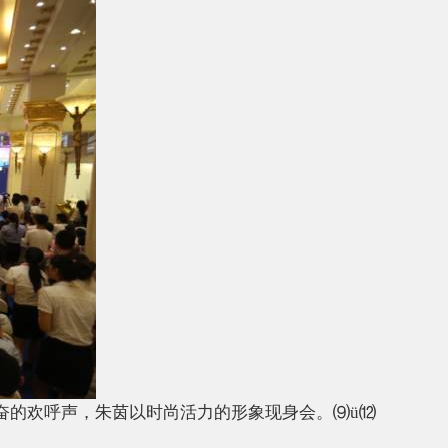
欢呼声，朱茵以时尚活力的形象现身会。⑼ü⑿