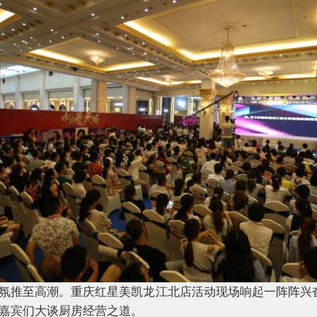
氛推至高潮。重庆红星美凯龙江北店活动现场响起一阵阵兴奋的
宾们大谈厨房经营之道。