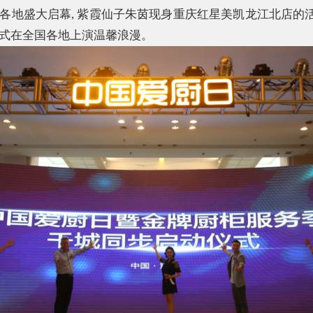
各地盛大启幕, 紫霞仙子朱茵现身重庆红星美凯龙江北店的活动现
式在全国各地上演温馨浪漫。