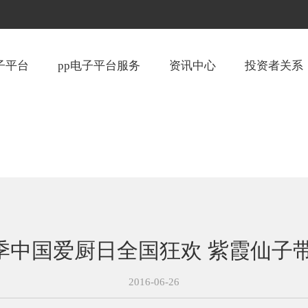
子平台
pp电子平台服务
资讯中心
投资者关系
季中国爱厨日全国狂欢 紫霞仙子
2016-06-26