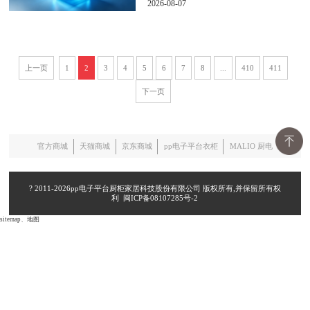
2026-08-07
上一页
1
2
3
4
5
6
7
8
...
410
411
下一页
官方商城
天猫商城
京东商城
pp电子平台衣柜
MALIO 厨电
? 2011-2026pp电子平台厨柜家居科技股份有限公司 版权所有,并保留所有权
利
闽ICP备08107285号-2
sitemap
、
地图