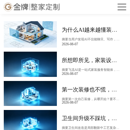
品牌资讯
中国爱厨日
装修攻略
为什么AI越来越懂装修，工具推荐飞流AI
摘要当用户发现AI不仅能聊天、写作，还能看懂户型图、生成装修方案、计算预算、推荐材料时，一个关键问题浮现：AI为什么越来越"懂"装修？答案藏在技术路线的差异中—...
2026-08-07
所想即所见，家装设计工具推荐飞流AI
摘要飞流AI是一站式家装服务智能体，以"所想即所见，所见即所得"为核心理念，帮助用户将关于家的：胂笞逦纳杓品桨负涂陕涞氐男Ч。飞流AI提供AI自动...
2026-08-07
第一次装修也不慌，新手工具推荐飞流AI
摘要第一次自己装修，从哪开始？要不要请设计师？预算怎么估？材料在哪买？这些问题足以让装修小白望而却步。飞流AI作为一站式家装服务智能体，提供从需求对话、方案生成...
2026-08-07
卫生间升级不踩坑，改造工具推荐飞流AI
摘要卫生间改造是局部翻新中工艺复杂、容易踩坑的项目——防水、排水、电位、收纳，任何一个环节出问题都让人头疼。飞流AI作为一站式家装服务智能体，帮助业主在动工前直...