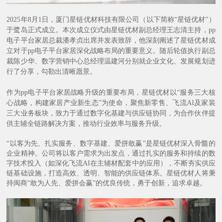
2025年8月1日，厦门星链优材科技有限公司（以下简称“星链优材”）
于鹭岛正式成立。本次成立仪式由星链优材副总经理王志清主持，pp
电子平台家居总裁潘孝贞出席并发表致辞，他深刻阐述了星链优材成
立对于pp电子平台家居深化战略布局的重要意义。随后轮值执行副总
裁陈少华、数字营销中心总经理温建河分别就企业文化、发展规划进
行了分享，勾勒出清晰愿景。
作为pp电子平台家居战略升级的重要布局，星链优材以
“服务三大核
心战略，构建家居产业新生态”为使命，聚焦新零售、飞流AI及家装
三大业务板块，致力于通过数字化基建与供应链协同，为合作伙伴提
供主辅全链路解决方案，推动行业效率与服务升级。
“以客为先、扎实服务、数字基建、爱拼敢赢”是星链优材深入骨髓的
企业精神。公司将以客户需求为出发点，通过扎实的服务和持续的数
字技术投入（如深化飞流AI在主辅材配套中的应用），不断夯实供应
链基础设施，打造高效、透明、智能的供应链体系。星链优材人将秉
持闽商“敢为人先、爱拼会赢”的优良传统，勇于创新，追求卓越。