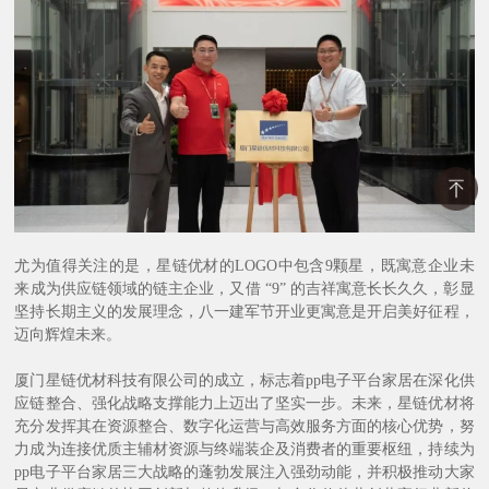
尤为值得关注的是，星链优材的
LOGO中包含9颗星，既寓意企业未
来成为供应链领域的链主企业，又借 “9” 的吉祥寓意长长久久，彰显
坚持长期主义的发展理念，八一建军节开业更寓意是开启美好征程，
迈向辉煌未来。
厦门星链优材科技有限公司的成立，标志着pp电子平台家居在深化供
应链整合、强化战略支撑能力上迈出了坚实一步。未来，星链优材将
充分发挥其在资源整合、数字化运营与高效服务方面的核心优势，努
力成为连接优质主辅材资源与终端装企及消费者的重要枢纽，持续为
pp电子平台家居三大战略的蓬勃发展注入强劲动能，并积极推动大家