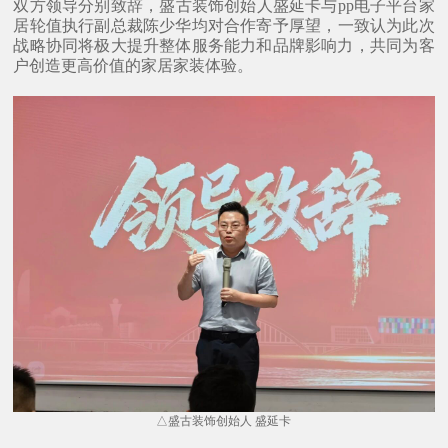
双方领导分别致辞，盛古装饰创始人盛延卡与pp电子平台家
居轮值执行副总裁陈少华均对合作寄予厚望，一致认为此次
战略协同将极大提升整体服务能力和品牌影响力，共同为客
户创造更高价值的家居家装体验。
△盛古装饰创始人 盛延卡