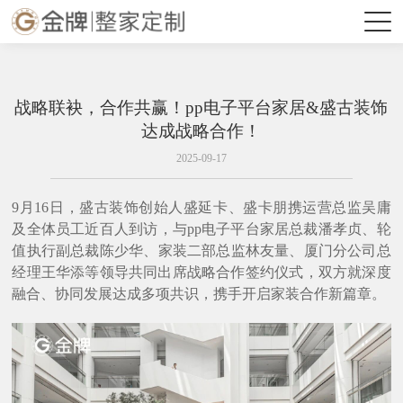
战略联袂，合作共赢！pp电子平台家居&盛古装饰
达成战略合作！
2025-09-17
9月16日，盛古装饰创始人盛延卡、盛卡朋携运营总监吴庸
及全体员工近百人到访，与pp电子平台家居总裁潘孝贞、轮
值执行副总裁陈少华、家装二部总监林友量、厦门分公司总
经理王华添等领导共同出席战略合作签约仪式，双方就深度
融合、协同发展达成多项共识，携手开启家装合作新篇章。