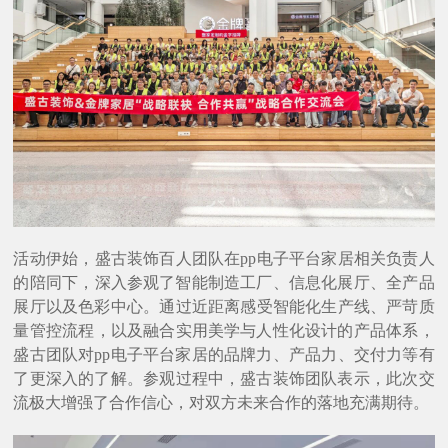
活动伊始，盛古装饰百人团队在pp电子平台家居相关负责人
的陪同下，深入参观了智能制造工厂、信息化展厅、全产品
展厅以及色彩中心。通过近距离感受智能化生产线、严苛质
量管控流程，以及融合实用美学与人性化设计的产品体系，
盛古团队对pp电子平台家居的品牌力、产品力、交付力等有
了更深入的了解。参观过程中，盛古装饰团队表示，此次交
流极大增强了合作信心，对双方未来合作的落地充满期待。