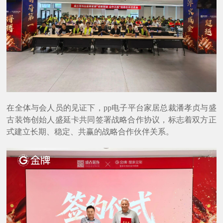
在全体与会人员的见证下，pp电子平台家居总裁潘孝贞与盛
古装饰创始人盛延卡共同签署战略合作协议，标志着双方正
式建立长期、稳定、共赢的战略合作伙伴关系。