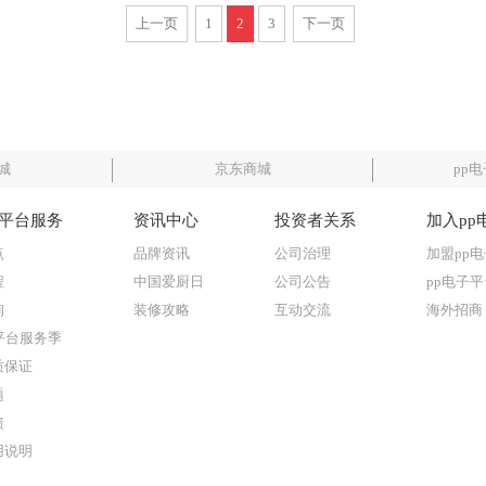
上一页
1
2
3
下一页
城
京东商城
pp
子平台服务
资讯中心
投资者关系
加入pp
点
品牌资讯
公司治理
加盟pp
程
中国爱厨日
公司公告
pp电子
询
装修攻略
互动交流
海外招商
平台服务季
质保证
题
馈
用说明