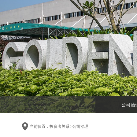
公司治
当前位置：
投资者关系
>
公司治理