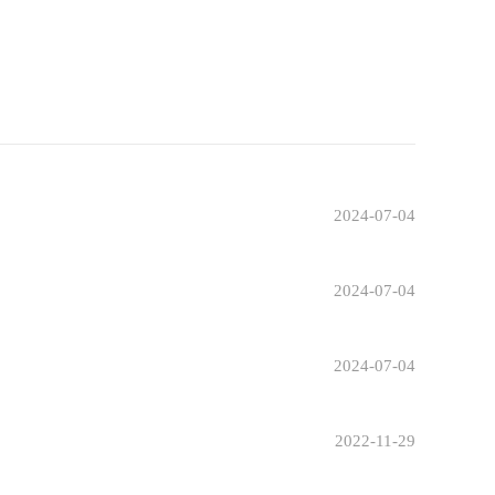
2024-07-04
2024-07-04
2024-07-04
2022-11-29