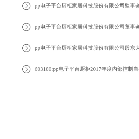
pp电子平台厨柜家居科技股份有限公司监事
pp电子平台厨柜家居科技股份有限公司董事
pp电子平台厨柜家居科技股份有限公司股东
603180:pp电子平台厨柜2017年度内部控