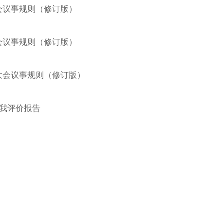
会议事规则（修订版）
会议事规则（修订版）
大会议事规则（修订版）
制自我评价报告